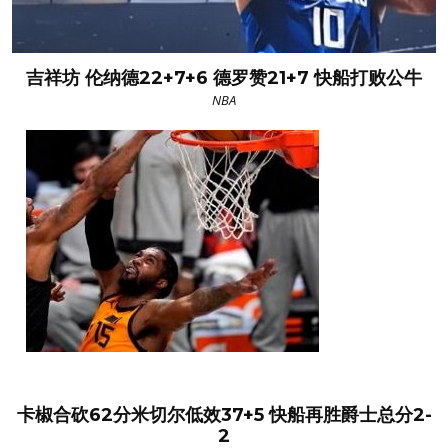
吉祥坊 伦纳德22+7+6 德罗赞21+7 快船打败公牛
NBA
卡椒合砍62分米切尔低效37+5 快船再胜爵士总分2-
2