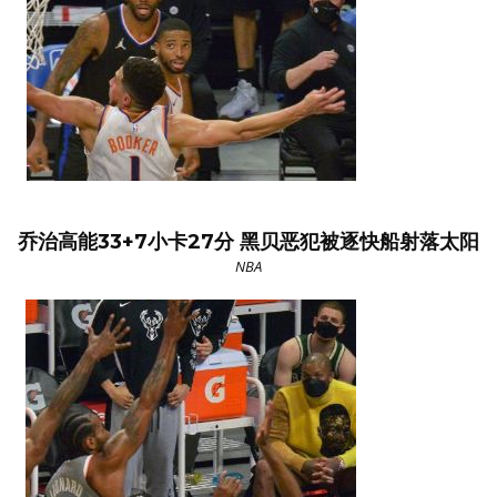
乔治高能33+7小卡27分 黑贝恶犯被逐快船射落太阳
NBA