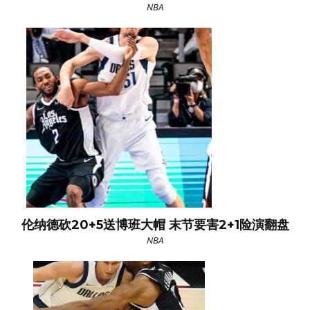
NBA
伦纳德砍20+5送博班大帽 末节要害2+1险演翻盘
NBA