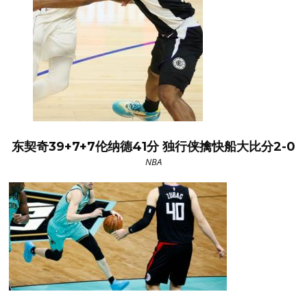
东契奇39+7+7伦纳德41分 独行侠擒快船大比分2-0
NBA