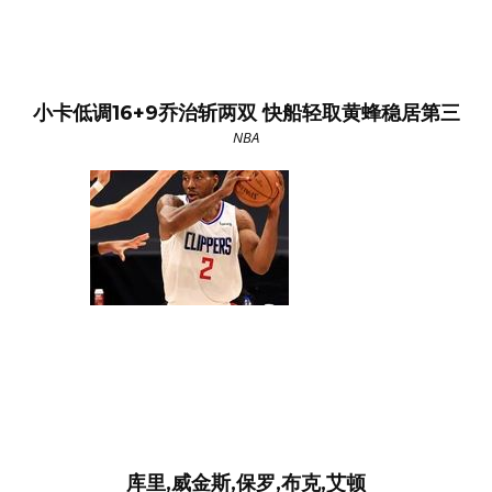
小卡低调16+9乔治斩两双 快船轻取黄蜂稳居第三
NBA
库里,威金斯,保罗,布克,艾顿