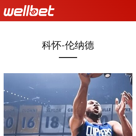
科怀-伦纳德