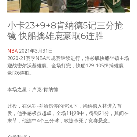
小卡23+9+8肯纳德5记三分抢
镜 快船擒雄鹿豪取6连胜
NBA
2021年3月31日
2020-21赛季NBA常规赛继续进行，洛杉矶快船坐镇主场
迎战密尔沃基雄鹿。全场打完，快船129-105缉捕雄鹿，
豪取6连胜。
本场之星：卢克-肯纳德
此役，在保罗-乔治伤停的情况下，肯纳德入替进入首
发，他手感极点超卓，全场11投8中，得到21分，其间在
末节，他连中4个三分球，敏捷杀死了竞赛悬念。