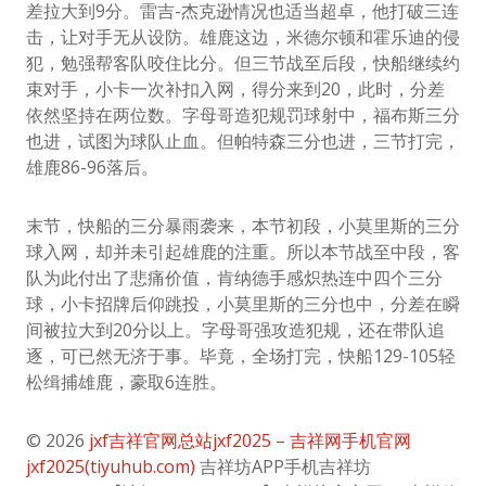
差拉大到9分。雷吉-杰克逊情况也适当超卓，他打破三连
击，让对手无从设防。雄鹿这边，米德尔顿和霍乐迪的侵
犯，勉强帮客队咬住比分。但三节战至后段，快船继续约
束对手，小卡一次补扣入网，得分来到20，此时，分差
依然坚持在两位数。字母哥造犯规罚球射中，福布斯三分
也进，试图为球队止血。但帕特森三分也进，三节打完，
雄鹿86-96落后。
末节，快船的三分暴雨袭来，本节初段，小莫里斯的三分
球入网，却并未引起雄鹿的注重。所以本节战至中段，客
队为此付出了悲痛价值，肯纳德手感炽热连中四个三分
球，小卡招牌后仰跳投，小莫里斯的三分也中，分差在瞬
间被拉大到20分以上。字母哥强攻造犯规，还在带队追
逐，可已然无济于事。毕竟，全场打完，快船129-105轻
松缉捕雄鹿，豪取6连胜。
© 2026
jxf吉祥官网总站jxf2025 – 吉祥网手机官网
jxf2025(tiyuhub.com)
吉祥坊APP手机吉祥坊