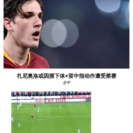
扎尼奥洛或因摸下体+竖中指动作遭受禁赛
意甲