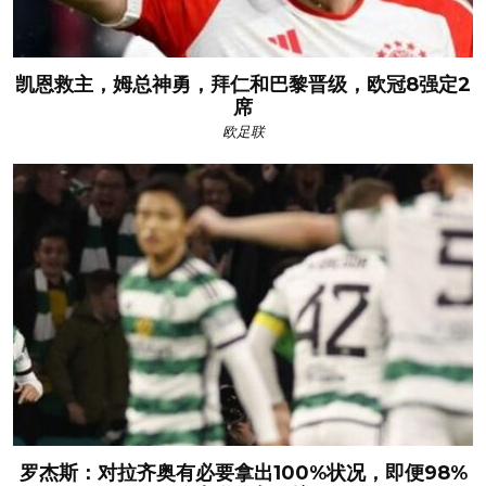
凯恩救主，姆总神勇，拜仁和巴黎晋级，欧冠8强定2
席
欧足联
罗杰斯：对拉齐奥有必要拿出100%状况，即便98%