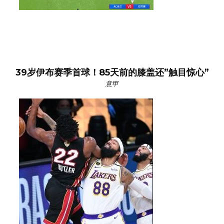
39岁伊布赛季首球！85天前的膝盖还”触目惊心”
意甲