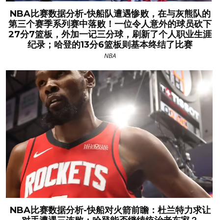
NBA比赛数据分析-快船队遭遇惨败，在与灰熊队的
第三个赛季系列赛中落败！一位令人意外的球员砍下
27分7篮板，外加一记三分球，刷新了个人职业生涯
纪录；哈登的13分6篮板则基本终结了比赛
NBA
NBA比赛数据分析-快船对火箭前瞻：杜兰特力求让