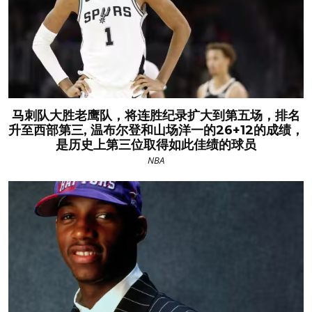
马刺队大胜老鹰队，将连胜纪录扩大到第五场，排名
升至西部第三, 温布尔登和山场洋一的26+12的成绩，
是历史上第三位取得如此佳绩的球员
NBA