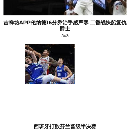
吉祥坊APP伦纳德16分乔治手感严寒 二番战快船复仇
爵士
NBA
西班牙打败芬兰晋级半决赛