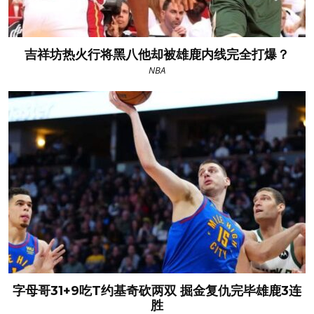
吉祥坊热火行将黑八他却被雄鹿内线完全打爆？
NBA
字母哥31+9吃T约基奇砍两双 掘金复仇完毕雄鹿3连
胜