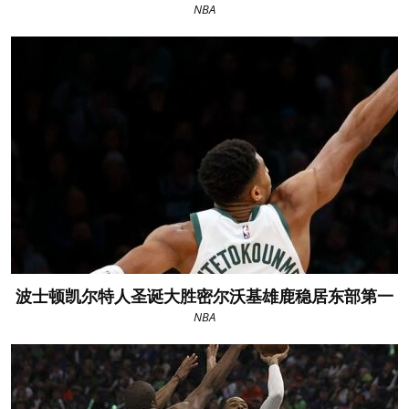
NBA
波士顿凯尔特人圣诞大胜密尔沃基雄鹿稳居东部第一
NBA