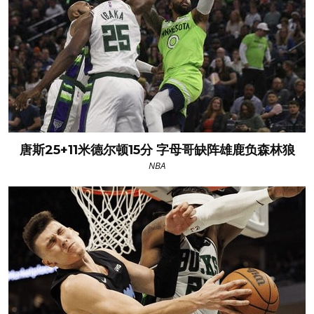
唐斯25+11米德尔顿15分 字母哥缺阵雄鹿负森林狼
NBA