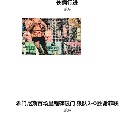
伤病行进
英超
希门尼斯百场里程碑破门 狼队2-0胜谢菲联
英超