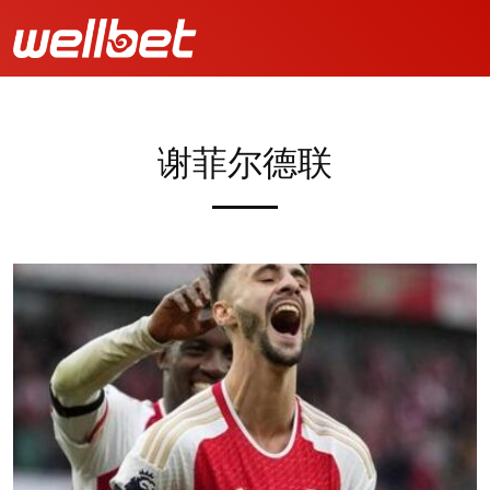
谢菲尔德联