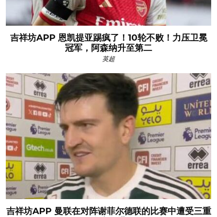
吉祥坊APP 恩凯提亚踢疯了！10轮不败！力压卫冕
冠军，阿森纳升至第二
英超
吉祥坊APP 曼联在对阵谢菲尔德联的比赛中遭受三重