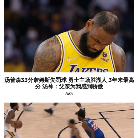
汤普森33分詹姆斯失罚球 勇士主场胜湖人 3年来最高
分 汤神：父亲为我感到骄傲
NBA