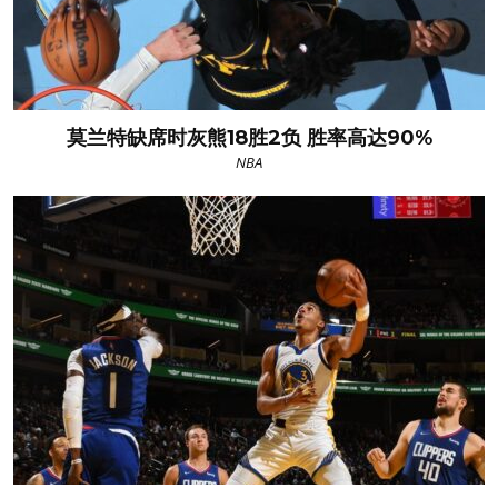
莫兰特缺席时灰熊18胜2负 胜率高达90%
NBA