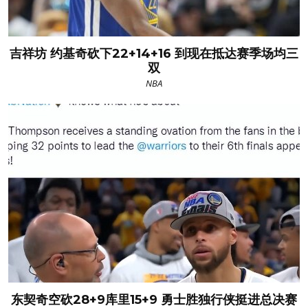
吉祥坊 约基奇砍下22+14+16 到现在抵达赛季场均三
双
NBA
东契奇空砍28+9库里15+9 勇士胜独行侠挺进总决赛