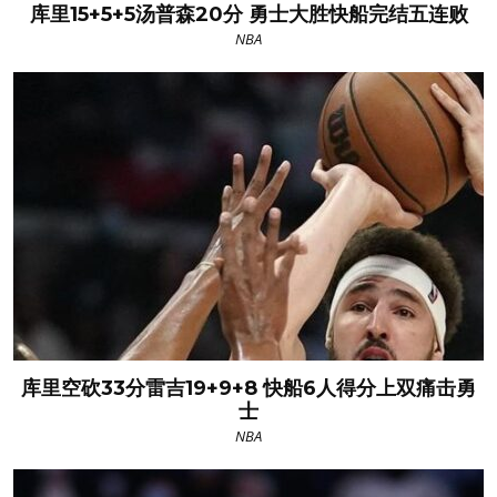
库里15+5+5汤普森20分 勇士大胜快船完结五连败
NBA
库里空砍33分雷吉19+9+8 快船6人得分上双痛击勇
士
NBA