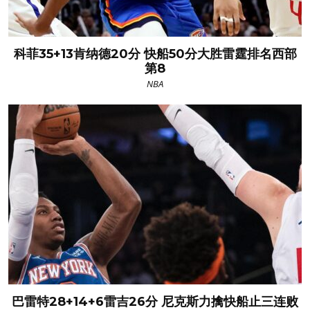
科菲35+13肯纳德20分 快船50分大胜雷霆排名西部
第8
NBA
巴雷特28+14+6雷吉26分 尼克斯力擒快船止三连败