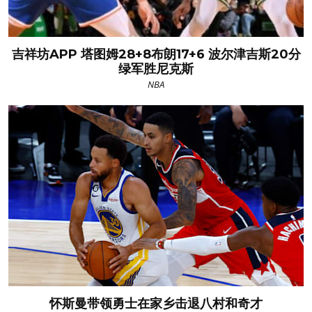
吉祥坊APP 塔图姆28+8布朗17+6 波尔津吉斯20分
绿军胜尼克斯
NBA
怀斯曼带领勇士在家乡击退八村和奇才