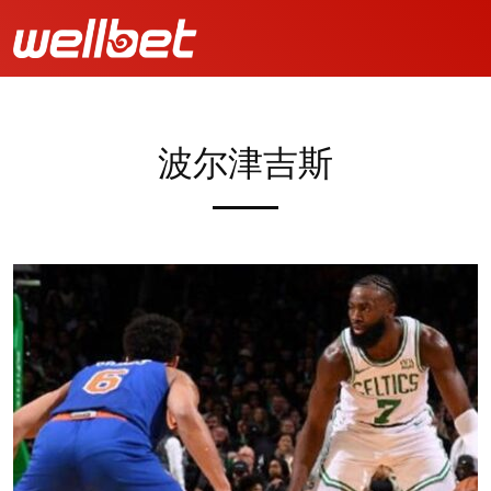
波尔津吉斯