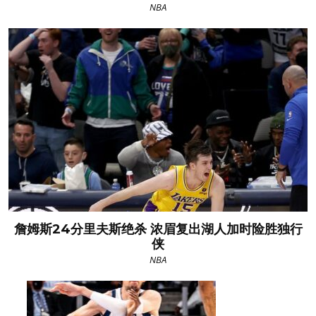
NBA
詹姆斯24分里夫斯绝杀 浓眉复出湖人加时险胜独行
侠
NBA