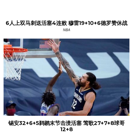
6人上双马刺送活塞4连败 穆雷19+10+6德罗赞休战
NBA
锡安32+6+5鹈鹕末节击溃活塞 莺歌27+7+8球哥
12+8