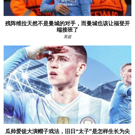
残阵维拉天然不是曼城的对手，而曼城也该让福登开
端接班了
英超
瓜帅爱徒大演帽子戏法，旧日“太子”是怎样生长为尖