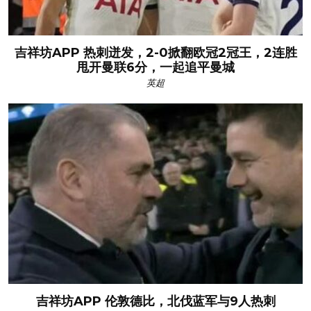
吉祥坊APP 热刺迸发，2-0掀翻欧冠2冠王，2连胜
甩开曼联6分，一起追平曼城
英超
吉祥坊APP 伦敦德比，北伐蓝军与9人热刺