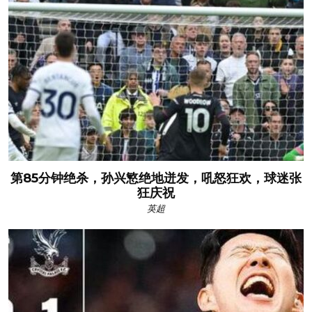
第85分钟绝杀，孙兴慜绝地迸发，吼怒狂欢，球迷张
狂庆祝
英超