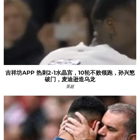
吉祥坊APP 热刺2-1水晶宫，10轮不败领跑，孙兴慜
破门，麦迪逊造乌龙
英超