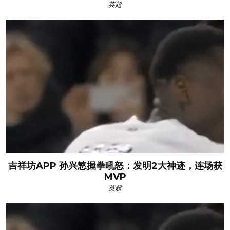
英超
吉祥坊APP 孙兴慜握拳吼怒：发明2大神迹，连场获
MVP
英超