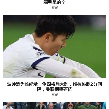
端明星的？
英超
波帅造为难纪录，争四格局大乱，维拉热刺2分间
隔，曼联期望苍茫
英超