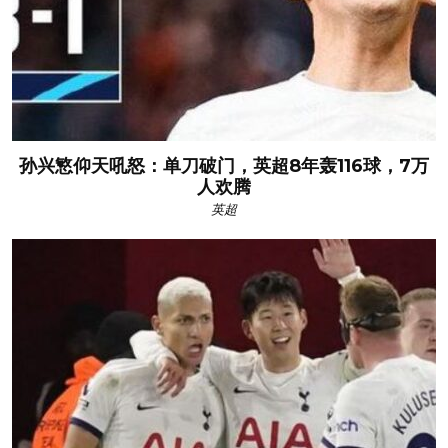
孙兴慜仰天吼怒：单刀破门，英超8年轰116球，7万
人欢腾
英超