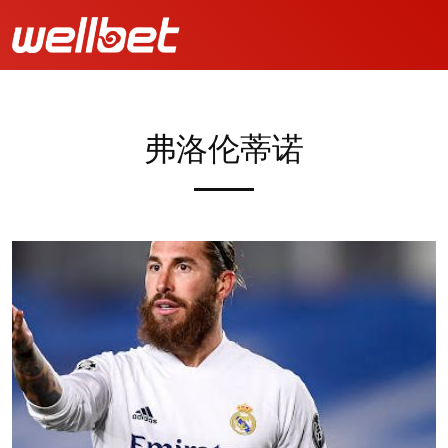
弗洛伦蒂诺