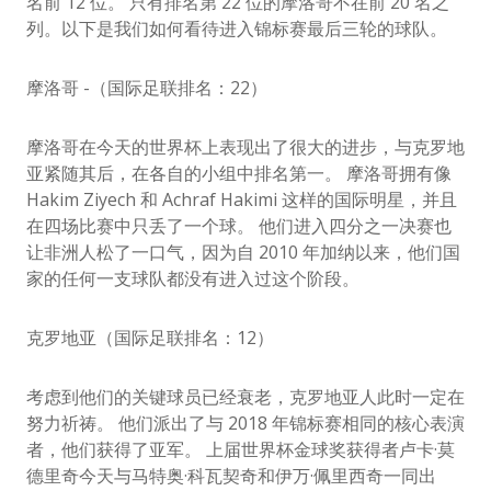
名前 12 位。 只有排名第 22 位的摩洛哥不在前 20 名之
列。以下是我们如何看待进入锦标赛最后三轮的球队。
摩洛哥 -（国际足联排名：22）
摩洛哥在今天的世界杯上表现出了很大的进步，与克罗地
亚紧随其后，在各自的小组中排名第一。 摩洛哥拥有像
Hakim Ziyech 和 Achraf Hakimi 这样的国际明星，并且
在四场比赛中只丢了一个球。 他们进入四分之一决赛也
让非洲人松了一口气，因为自 2010 年加纳以来，他们国
家的任何一支球队都没有进入过这个阶段。
克罗地亚（国际足联排名：12）
考虑到他们的关键球员已经衰老，克罗地亚人此时一定在
努力祈祷。 他们派出了与 2018 年锦标赛相同的核心表演
者，他们获得了亚军。 上届世界杯金球奖获得者卢卡·莫
德里奇今天与马特奥·科瓦契奇和伊万·佩里西奇一同出