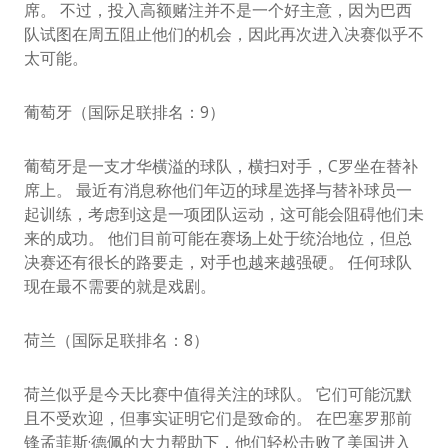
席。 不过，投入高额赌注并不是一个好主意，因为巴西
队试图在周五阻止他们的机会，因此再次进入决赛似乎不
太可能。
葡萄牙（国际足联排名：9）
葡萄牙是一支才华横溢的球队，横扫对手，C罗坐在替补
席上。 最近有消息称他们年迈的球星选择与替补球员一
起训练，考虑到这是一项团队运动，这可能会阻碍他们未
来的成功。 他们目前可能在赛场上处于统治地位，但总
决赛还有很长的路要走，对手也越来越强硬。 任何球队
现在最不需要的就是戏剧。
荷兰（国际足联排名：8）
荷兰似乎是今天比赛中值得关注的球队。 它们可能沉默
且不受欢迎，但事实证明它们是致命的。 在巴塞罗那前
锋孟菲斯·德佩的大力帮助下，他们轻松击败了美国进入