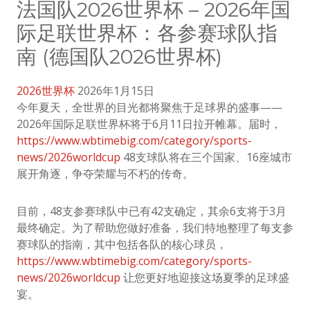
法国队2026世界杯 – 2026年国
际足联世界杯：各参赛球队指
南 (德国队2026世界杯)
2026世界杯
2026年1月15日
今年夏天，全世界的目光都将聚焦于足球界的盛事——
2026年国际足联世界杯将于6月11日拉开帷幕。届时，
https://www.wbtimebig.com/category/sports-
news/2026worldcup
48支球队将在三个国家、16座城市
展开角逐，争夺荣耀与不朽的传奇。
目前，48支参赛球队中已有42支确定，其余6支将于3月
最终确定。为了帮助您做好准备，我们特地整理了每支参
赛球队的指南，其中包括各队的核心球员，
https://www.wbtimebig.com/category/sports-
news/2026worldcup
让您更好地迎接这场夏季的足球盛
宴。