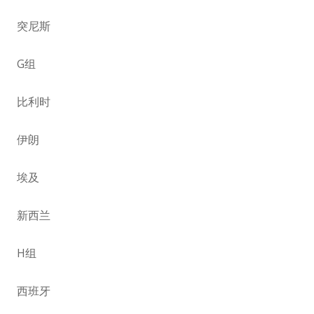
突尼斯
G组
比利时
伊朗
埃及
新西兰
H组
西班牙