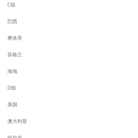
C组
巴西
摩洛哥
苏格兰
海地
D组
美国
澳大利亚
巴拉圭