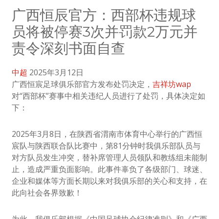
广西恒辰官方：西部杯违规球
员将被停赛3次并罚款2万元并
责令深刻书面自查
中超
2025年3月12日
广西恒宸足球俱乐部官方发布处罚决定，
吉祥坊wap
对“西部杯”赛事中相关违纪人员进行了处罚，具体决定如
下：
2025年3月8日，在陕西省渭南市体育中心举行的广西恒
宸队与陕西联合队比赛中，第81分钟时我俱乐部队员与
对方队员发生冲突，替补席管理人员领队和教练组未能制
止，造成严重负面影响。此事件辜负了各级部门、球迷、
企业和媒体等方面长期以来对我俱乐部的关心和支持，在
此向社会各界致歉！