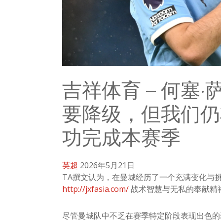
吉祥体育 – 何塞
要降级，但我们仍
功完成本赛季
英超
2026年5月21日
TA撰文认为，在曼城经历了一个充满变化与
http://jxfasia.com/
战术智慧与无私的奉献精
尽管曼城队中不乏在赛季特定阶段表现出色的