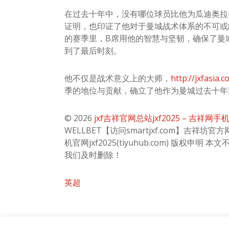
在过去十年中，没有哪位球员比他为瓜迪奥拉
证明，也印证了他对于曼城战术体系的不可或
的赛季里，B席用他的智慧与坚韧，确保了曼
到了最后时刻。
他不仅是战术意义上的大师，
http://jxfasia.c
季的地位与贡献，确立了他作为曼城过去十年
© 2026
jxf吉祥官网总站jxf2025 – 吉祥网手机官网
WELLBET【访问smartjxf.com】吉祥坊官方
机官网jxf2025(tiyuhub.com) 版
我们及时删除！
英超