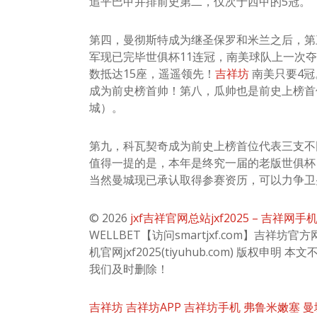
追平巴甲并排前史第二，仅次于西甲的5冠。
第四，曼彻斯特成为继圣保罗和米兰之后，第
军现已完毕世俱杯11连冠，南美球队上一次夺
数抵达15座，遥遥领先！
吉祥坊
南美只要4冠
成为前史榜首帅！第八，瓜帅也是前史上榜首
城）。
第九，科瓦契奇成为前史上榜首位代表三支不
值得一提的是，本年是终究一届的老版世俱杯，
当然曼城现已承认取得参赛资历，可以力争卫
© 2026
jxf吉祥官网总站jxf2025 – 吉祥网手机官网
WELLBET【访问smartjxf.com】吉祥坊官方
机官网jxf2025(tiyuhub.com) 版
我们及时删除！
吉祥坊
吉祥坊APP
吉祥坊手机
弗鲁米嫩塞
曼