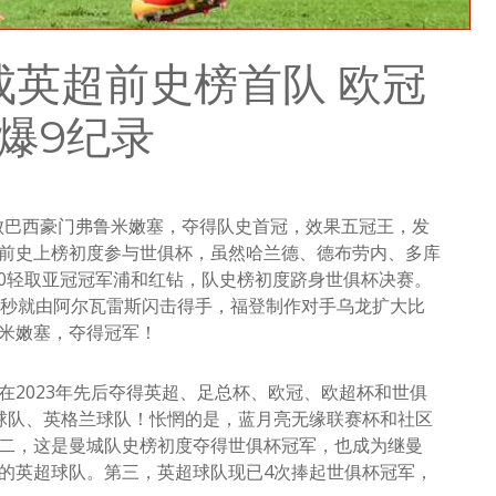
成英超前史榜首队 欧冠
刷爆9纪录
城打败巴西豪门弗鲁米嫩塞，夺得队史首冠，效果五冠王，发
前史上榜初度参与世俱杯，虽然哈兰德、德布劳内、多库
-0轻取亚冠冠军浦和红钻，队史榜初度跻身世俱杯决赛。
0秒就由阿尔瓦雷斯闪击得手，福登制作对手乌龙扩大比
米嫩塞，夺得冠军！
在2023年先后夺得英超、足总杯、欧冠、欧超杯和世俱
球队、英格兰球队！怅惘的是，蓝月亮无缘联赛杯和社区
二，这是曼城队史榜初度夺得世俱杯冠军，也成为继曼
的英超球队。第三，英超球队现已4次捧起世俱杯冠军，