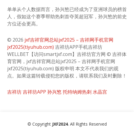
单单从个人数据而言，孙兴慜已经成为了亚洲球员的榜首
人，假如这个赛季帮助热刺首夺英超冠军，孙兴慜的前史
方位还会更高。
© 2026
jxf吉祥官网总站jxf2025 – 吉祥网手机官网
jxf2025(tiyuhub.com)
吉祥坊APP手机吉祥坊
WELLBET【访问smartjxf.com】吉祥坊官方网 © 吉祥体
育官网，jxf吉祥官网总站jxf2025 – 吉祥网手机官网
jxf2025(tiyuhub.com) 版权申明 本文不代表我们的观
点。如果这篇转载侵犯您的版权，请联系我们及时删除！
吉祥坊
吉祥坊APP
孙兴慜
托特纳姆热刺
水晶宫
© Copyright
JXF2024
. All Rights Reserved