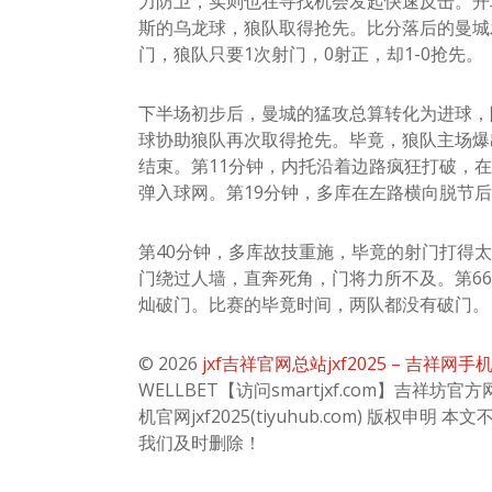
力防卫，实则也在寻找机会发起快速反击。开
斯的乌龙球，狼队取得抢先。比分落后的曼城
门，狼队只要1次射门，0射正，却1-0抢先。
下半场初步后，曼城的猛攻总算转化为进球，
球协助狼队再次取得抢先。毕竟，狼队主场爆出
结束。第11分钟，内托沿着边路疯狂打破，
弹入球网。第19分钟，多库在左路横向脱节
第40分钟，多库故技重施，毕竟的射门打得
门绕过人墙，直奔死角，门将力所不及。第6
灿破门。比赛的毕竟时间，两队都没有破门。
© 2026
jxf吉祥官网总站jxf2025 – 吉祥网手机官网
WELLBET【访问smartjxf.com】吉祥坊官方
机官网jxf2025(tiyuhub.com) 版
我们及时删除！