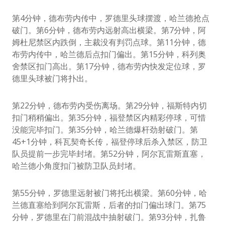
第4分钟，德布劳内传中，罗德里头球摆渡，哈兰德抢点
破门。第6分钟，德布劳内远射高出横梁。第7分钟，阿
姆杜尼禁区内跌倒，主裁没有判罚点球。第11分钟，德
布劳内传中，哈兰德后点扣门偏出。第15分钟，科列奥
舍禁区扣门高出。第17分钟，德布劳内快发定位球，罗
德里头球被门将扑出。
第22分钟，德布劳内受伤离场。第29分钟，福斯特内切
扣门稍稍偏出。第35分钟，福登禁区内精彩停球，可惜
没能完毕扣门。第35分钟，哈兰德爆杆劲射破门。第
45+1分钟，科瓦契奇长传，福登停球后杀入禁区，防卫
队员提前一步完毕封堵。第52分钟，阿尔瓦雷斯直塞，
哈兰德小角度扣门被防卫队员封堵。
第55分钟，罗德里远射被门将托出横梁。第60分钟，哈
兰德直塞给到阿尔瓦雷斯，后者的扣门偏出球门。第75
分钟，罗德里在门前混战中抽射破门。第93分钟，扎鲁