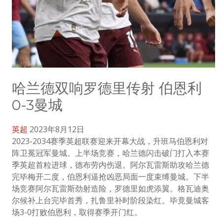
哈兰德双响罗德里传射 伯恩利
0-3曼城
英超
2023年8月12日
2023-2034赛季英超联赛迎来开幕大战，升班马伯恩利对
阵卫冕冠军曼城。上半场竞赛，哈兰德闪击破门打入本赛
季英超首粒进球，德布劳内伤退。阿尔瓦雷斯助攻哈兰德
完毕梅开二度，伯恩利逼抢凶恶局面一度束缚曼城。下半
场竞赛阿尔瓦雷斯劲射造险，罗德里如虎添翼。格瓦迪奥
尔候补上台完毕首秀，扎鲁里补时阶段染红。毕竟曼城客
场3-0打败伯恩利，取得赛季开门红。