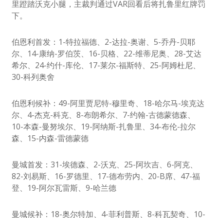
里蹬踏沃克小腿，主裁判通过VAR回看后将扎鲁里红牌罚
下。
伯恩利首发：1-特拉福德、2-达拉-奥谢、5-乔丹-贝耶
尔、14-康纳-罗伯茨、16-贝格、22-维蒂尼奥、28-艾达
希尔、24-约什-库伦、17-莱尔-福斯特、25-阿姆杜尼、
30-科列奥舍
伯恩利候补：49-阿里贾尼特-穆里奇、18-哈尔马-埃克达
尔、4-杰克-科克、8-布朗希尔、7-约翰-古德蒙德森、
10-本森-曼努埃尔、19-阿纳斯-扎鲁里、34-布伦-拉尔
森、15-内森-雷德蒙德
曼城首发：31-埃德森、2-沃克、25-阿坎吉、6-阿克、
82-刘易斯、16-罗德里、17-德布劳内、20-B席、47-福
登、19-阿尔瓦雷斯、9-哈兰德
曼城候补：18-奥尔特加、4-菲利普斯、8-科瓦契奇、10-