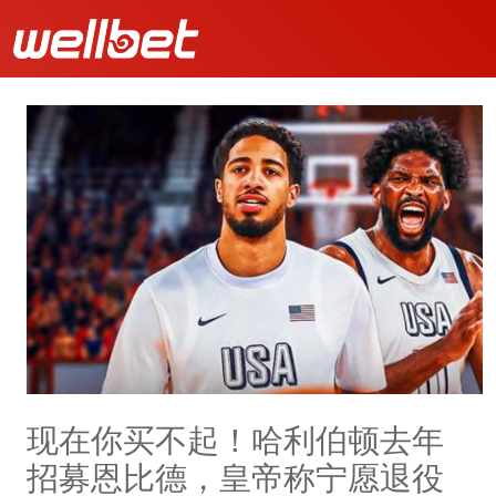
现在你买不起！哈利伯顿去年
招募恩比德，皇帝称宁愿退役