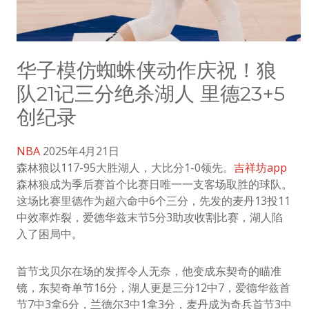
华子模仿蜘蛛侠动作庆祝！狼
队21记三分绝杀湖人 里德23+5
创纪录
NBA
2025年4月21日
森林狼以117-95大胜湖人，大比分1-0领先。
吉祥坊app
森林狼成为季后赛首个比赛日唯一一支客场取胜的球队。
这场比赛里德作为超六命中6个三分，先发的麦丹13投11
中效率炸裂，爱德华兹末节5分3助攻收割比赛，湖人陷
入了困局中。
首节戈贝尔在场的发挥令人无奈，他变成东契奇的瞄准
镜，东契奇单节16分，湖人更是三分12中7，爱德华兹首
节7中3拿6分，兰德尔3中1拿3分，麦丹成为奇兵首节3中