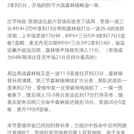
2拿到5分，开场的防守大战森林狼略逊一筹。
次节纳兹-里德这位超六登场后改变了战局，里德一波三
分4中4+2罚中拿到13分帮助森林狼打出一波26-6的攻防
浪潮，上半场里德17分钟，8中6+三分5中4拿到17分5篮
板1盖帽。麦克丹尼尔斯8中6+三分2中2拿到14分，迪温
还飙中超远压哨，森林狼半场领先湖人11分。（里德成
为04年斯泽比亚克半场21分后得分最高的）
易边再战森林狼又是一波11-0直接拉开到22分，森林狼
替补席沸腾。第三节森林狼继续扩大分差，两队的差距一
度来到27分，爱德华兹一次突破倒地抽筋了，一瘸一拐
被换下，随后湖人10-0将分差迫近到17分打停芬奇，随
着东契奇压哨三分命中森林狼还领先16分。里德20分5篮
板，麦丹19分8篮板。
末节爱德华兹已经回到替补席，兰德尔中投命中后对阿彪
过肩摔吃T，里德封盖范德彪后两人双双倒地，华子连拿