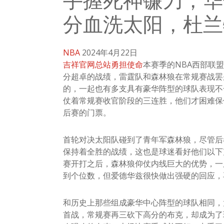
手握死神镰刀，华子
分血洗太阳，杜兰
NBA
2024年4月22日
吉祥官网总站勇担使命
本赛季的NBA西部联
分超卓的战绩，雷霆队和森林狼在常规赛战罢
的，一起也有多支具有豪华阵型的球队表现不
仗着常规赛收官阶段的三连胜，他们才困难保
后赛的门票。
首轮对决太阳队碰到了青年军森林狼，尽管后
保持着全胜的战绩，这也是球迷看好他们以下
赛开打之后，森林狼仰仗内线巨大的优势，一
到个位数，但爱德华兹很快做出强硬的回应，再
和历史上那些组成豪华中心阵型的球队相同，
首战，常规赛再三砍下高分的布克，却成为了