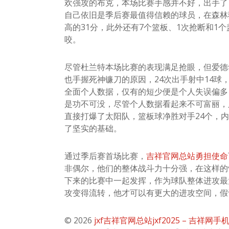
欢强攻的布克，本场比赛手感并不好，出手了1
自己依旧是季后赛最值得信赖的球员，在森林
高的31分，此外还有7个篮板、1次抢断和1
咬。
尽管杜兰特本场比赛的表现满足抢眼，但爱德
也手握死神镰刀的原因，24次出手射中14球，
全面个人数据，仅有的短少便是个人失误偏多
是功不可没，尽管个人数据看起来不可富丽，
直接打爆了太阳队，篮板球净胜对手24个，
了坚实的基础。
通过季后赛首场比赛，
吉祥官网总站勇担使命
非偶尔，他们的整体战斗力十分强，在这样的
下来的比赛中一起发挥，作为球队整体进攻最
攻变得流转，他才可以有更大的进攻空间，假
© 2026
jxf吉祥官网总站jxf2025 – 吉祥网手机官网