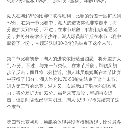
纳斯2分3篮板1助攻、厄尔2分2篮板、泽勒1助攻。
湖人在与鹈鹕的比赛中取得胜利，比赛的分差一度扩大到
32分。在第一节比赛中，湖人的进攻体现非常超卓，将
分差扩大到10分。不过，在末节后段，鹈鹕初步追逐比
分，并将分差缩小了少许。湖人球员戴维斯在本节比赛中
获得了14分，带领球队以30-24抢先结束了这个末节。
第二节比赛初步，湖人的进攻依旧适当凶恶，将分差扩大
到23分。不过，与第一节类似，在末节后段，鹈鹕又初
步了反击，而且将比分拉近。湖人球员詹姆斯在本节比赛
中获得了13分，湖人终究以70-53抢先结束了这个末节。
进入第三节的比赛，湖人又一次展示出了强大的进攻实
力，将分差扩大到32分。虽然末节后段，鹈鹕再次追
击，但是间隔现已非常明显。湖人以99-77抢先结束了这
个末节。
第四节比赛初步，鹈鹕的体现并没有得到改观，比分最多