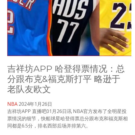
吉祥坊APP 哈登得票情况：总
分跟布克&福克斯打平 略逊于
老队友欧文
NBA
2024年1月26日
吉祥坊APP 直播吧01月26日讯 NBA官方发布了全明星投
票情况的细节，快船球星哈登得票总分跟布克和福克斯相
同都是6.5分，排名西部后场并排第六。