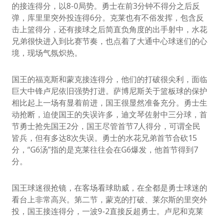
的接连得分，以8-0局势。勇士在前3分钟不得分之后反
弹，库里里突外投连得6分。克莱也有不俗发挥，包含反
击上篮得分，还有接球之后简直负角度的出手射中，水花
兄弟很快进入到比赛节奏，也点着了大通中心球迷们的心
境，现场气氛炽热。
国王的福克斯和蒙克接连得分，他们的打破很尖利，面临
巨大中锋卢尼依旧强势打进。萨博尼斯关于篮板球的保护
相比起上一场有显着前进，国王很显然准备充分。勇士生
动抢断，迫使国王的失误许多，迪文琴佐射中三分球，首
节勇士抢先国王2分，国王尽管首节7人得分，可谓全民
皆兵，但有多达8次失误。勇士的水花兄弟首节合砍15
分，“G6汤”指的是克莱往往会在G6爆发，他首节得到7
分。
国王球迷很抢镜，在客场看球助威，在全都是勇士球迷的
看台上非常高兴。第二节，蒙克的打破、莱尔斯的里突外
投，国王接连得分，一波9-2直接反超勇士。卢尼和克莱