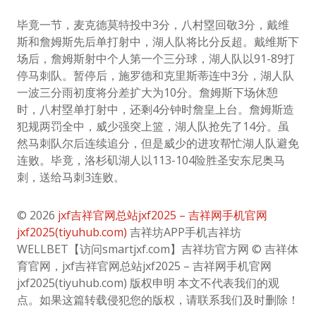
毕竟一节，麦克德莫特投中3分，八村塁回敬3分，戴维
斯和詹姆斯先后单打射中，湖人队将比分反超。戴维斯下
场后，詹姆斯射中个人第一个三分球，湖人队以91-89打
停马刺队。暂停后，施罗德和克里斯蒂连中3分，湖人队
一波三分雨初度将分差扩大为10分。詹姆斯下场休憩
时，八村塁单打射中，还剩4分钟时詹皇上台。詹姆斯造
犯规两罚全中，威少强突上篮，湖人队抢先了14分。虽
然马刺队尔后连续追分，但是威少的进攻帮忙湖人队避免
连败。毕竟，洛杉矶湖人以113-104险胜圣安东尼奥马
刺，送给马刺3连败。
© 2026
jxf吉祥官网总站jxf2025 – 吉祥网手机官网
jxf2025(tiyuhub.com)
吉祥坊APP手机吉祥坊
WELLBET【访问smartjxf.com】吉祥坊官方网 © 吉祥体
育官网，jxf吉祥官网总站jxf2025 – 吉祥网手机官网
jxf2025(tiyuhub.com) 版权申明 本文不代表我们的观
点。如果这篇转载侵犯您的版权，请联系我们及时删除！