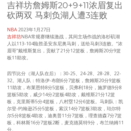
吉祥坊詹姆斯20+9+11浓眉复出
砍两双 马刺负湖人遭3连败
NBA
2023年1月27日
吉祥坊
NBA常规赛继续激战，其间主场作战的洛杉矶湖
人以113-104险胜圣安东尼奥马刺，送给马刺3连败。“浓
眉哥”戴维斯复出，贡献了21分12篮板，詹姆斯20分9篮
板11助攻。
四节比分（湖人队在后）：30-25、24-28、28-28、22-
32。湖人队：特洛伊-布朗6分7篮板，詹姆斯20分9篮板
11助攻，布莱恩特8分5篮板，贝弗利18分，施罗德9分8
篮板5助攻，威少14分2篮板4助攻，戴维斯21分12篮
板，克里斯蒂5分4篮板，八村塁12分6篮板。马刺队：凯
尔登-约翰逊25分5篮板，索汉14分7篮板3助攻，珀尔特
尔5分8篮板4助攻，迪奥普11分7篮板，理查德森7分7篮
板，科林斯16分7篮板2断，麦克德莫特9分，布兰纳姆11
分。