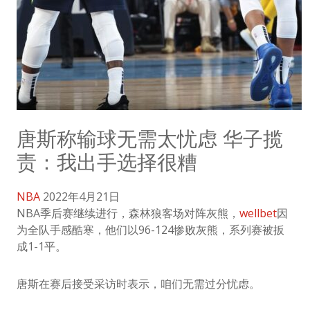
唐斯称输球无需太忧虑 华子揽
责：我出手选择很糟
NBA
2022年4月21日
NBA季后赛继续进行，森林狼客场对阵灰熊，
wellbet
因
为全队手感酷寒，他们以96-124惨败灰熊，系列赛被扳
成1-1平。
唐斯在赛后接受采访时表示，咱们无需过分忧虑。