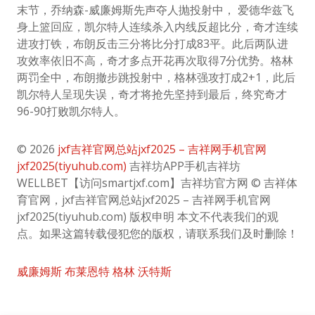
末节，乔纳森-威廉姆斯先声夺人抛投射中， 爱德华兹飞
身上篮回应，凯尔特人连续杀入内线反超比分，奇才连续
进攻打铁，布朗反击三分将比分打成83平。此后两队进
攻效率依旧不高，奇才多点开花再次取得7分优势。格林
两罚全中，布朗撤步跳投射中，格林强攻打成2+1，此后
凯尔特人呈现失误，奇才将抢先坚持到最后，终究奇才
96-90打败凯尔特人。
© 2026
jxf吉祥官网总站jxf2025 – 吉祥网手机官网
jxf2025(tiyuhub.com)
吉祥坊APP手机吉祥坊
WELLBET【访问smartjxf.com】吉祥坊官方网 © 吉祥体
育官网，jxf吉祥官网总站jxf2025 – 吉祥网手机官网
jxf2025(tiyuhub.com) 版权申明 本文不代表我们的观
点。如果这篇转载侵犯您的版权，请联系我们及时删除！
威廉姆斯
布莱恩特
格林
沃特斯