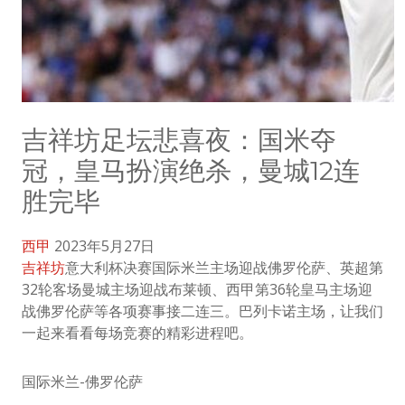
吉祥坊足坛悲喜夜：国米夺
冠，皇马扮演绝杀，曼城12连
胜完毕
西甲
2023年5月27日
吉祥坊
意大利杯决赛国际米兰主场迎战佛罗伦萨、英超第
32轮客场曼城主场迎战布莱顿、西甲第36轮皇马主场迎
战佛罗伦萨等各项赛事接二连三。巴列卡诺主场，让我们
一起来看看每场竞赛的精彩进程吧。
国际米兰-佛罗伦萨