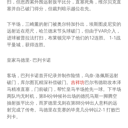
扫，但恩西索外围远射扳平比分，直塞死角，维尔贝克直
塞并自己破门得分，但裁判暗示越位在先。
下半场，三崎薰的射门被奥尔特加扑出，埃斯图皮尼安的
远射近在咫尺，哈兰德末节头球破门，但由于VAR介入，
进球被普拉法打扫，布莱顿完毕了他们的12连胜。 1-1战
平曼城，获得连胜。
皇家马德里- 巴列卡诺
客场，巴列卡诺首开纪录并制作险情，乌奈-洛佩斯远射
破门，库尔图瓦精深补偿破门。
吉祥坊
巴尔韦德助攻本泽
马精准直塞，门前破门，帮忙皇马半场抢先一球。下半场
两队均无时机，第84分钟候补出场的德托马斯一脚腾空
抽射扳平比分，而罗德里戈则在第88分钟出人意料的远
射完成了传奇。马德里在竞赛的毕竟几分钟以2-1 打败巴
列卡。