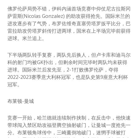
佛罗伦萨局势不错，伊科内涵首场竞赛中仰仗尼古拉斯冈
萨雷斯(Nicolas Gonzalez) 的助攻获得抢先。国际米兰的
进攻逐步有了气势，布罗佐维奇直塞劳塔罗扳平比分，巴
雷拉助攻劳塔罗斜传打进两球，国米在上半场完毕前获得
进球。米兰追上。
下半场两队转手复赛，两队先后换人，但卢卡库和迪马尔
科的射门均被GK扑出，但剩余时间完毕时两队均未获得
进球。国际米兰后发先至，2-1打败佛罗伦萨，夺得
2022-2023赛季意大利杯冠军，也是队史第9座意大利杯
冠军。
布莱顿-曼城
竞赛一开始，哈兰德就连续制作挟制，在反击中，他快速
带球闯入禁区助攻福登腾空抽射破门，让曼城一度抢先一
分。布莱顿角球传中，三崎薰倒地破门，迷惘手球被打