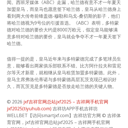
闻。西班牙媒体《ABC》走漏，哈兰德有意不才一年夏天
加盟皇马，而皇马也愿意签下哈兰德，皇马从哈兰德身上
看到两大传奇前锋盖德-穆勒和乌戈-桑切斯的影子，他们
将哈兰德视为9号位的引援首选。《ABC》表明，多特蒙
德对哈兰德的要价大约是8000万欧元，假定皇马能够满
意多特对哈兰德的要价，皇马就会争夺不才一年夏天签下
哈兰德。
值得一提的是，皇马近年来与多特蒙德完成了多笔球员生
意，能够看出两家俱乐部联系不错。比方阿什拉夫和雷尼
尔等天才新星，就相继从皇马租赁加盟多特蒙德。此外，
皇马主席弗洛伦蒂诺与多特蒙德高层瓦茨克现已相识好
久，而瓦茨克是多特蒙德是否放走哈兰德的关键人物。
© 2026
jxf吉祥官网总站jxf2025 – 吉祥网手机官网
jxf2025(tiyuhub.com)
吉祥坊APP手机吉祥坊
WELLBET【访问smartjxf.com】吉祥坊官方网 © 吉祥体
育官网，jxf吉祥官网总站jxf2025 – 吉祥网手机官网