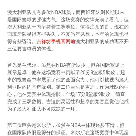
澳大利亚队具有多位NBA球员，而西班牙队则长期以来
是国际篮球的强健力气。这场竞赛的交锋充满了看点，但
澳大利亚队一向坚持着主导地位。值得注意的是，现在的
西班牙队显得有些丢失，不复当年风貌，本年的体现也显
得有些昏暗。
吉祥坊手机官网迪
澳大利亚队的成功离不开
三位要害球员的体现。
首先是兰代尔，虽然在NBA有所缺少，但在国际赛场上
展示超卓，他在这场竞赛中贡献了20分8篮板5助攻，超
卓的投篮命中率展示了他的全面实力，他可以被视为澳大
利亚队的约基奇版别。第二位巨头是吉迪，作为球队的中
心，他在竞赛中体现抢眼，全场17分8篮板9助攻，简直
完成了三双数据。吉迪的灵活性和超卓的竞赛直觉使他成
为了澳大利亚队不可或缺的一环。
第三位巨头是米尔斯，虽然在NBA中体现逐步下滑，但
在国家队依旧是得分的保证。米尔斯在这场竞赛中体现超