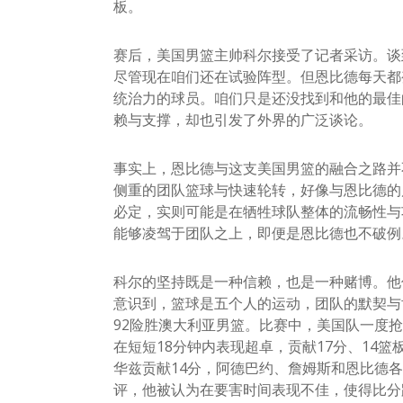
板。
赛后，美国男篮主帅科尔接受了记者采访。谈
尽管现在咱们还在试验阵型。但恩比德每天都
统治力的球员。咱们只是还没找到和他的最佳
赖与支撑，却也引发了外界的广泛谈论。
事实上，恩比德与这支美国男篮的融合之路并
侧重的团队篮球与快速轮转，好像与恩比德的
必定，实则可能是在牺牲球队整体的流畅性与
能够凌驾于团队之上，即便是恩比德也不破例
科尔的坚持既是一种信赖，也是一种赌博。他
意识到，篮球是五个人的运动，团队的默契与
92险胜澳大利亚男篮。比赛中，美国队一度抢
在短短18分钟内表现超卓，贡献17分、14篮
华兹贡献14分，阿德巴约、詹姆斯和恩比德
评，他被认为在要害时间表现不佳，使得比分