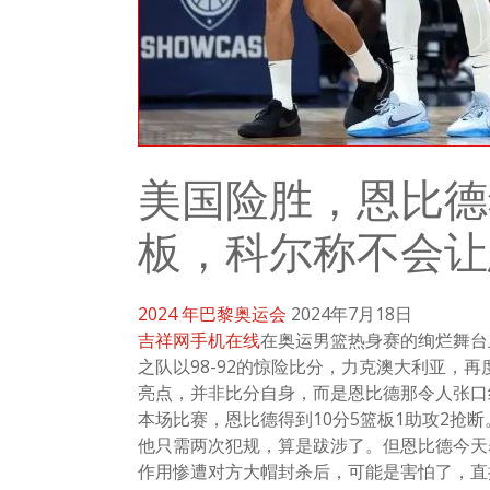
美国险胜，恩比德
板，科尔称不会让
2024 年巴黎奥运会
2024年7月18日
吉祥网手机在线
在奥运男篮热身赛的绚烂舞台
之队以98-92的惊险比分，力克澳大利亚，
亮点，并非比分自身，而是恩比德那令人张口
本场比赛，恩比德得到10分5篮板1助攻2抢
他只需两次犯规，算是跋涉了。但恩比德今天
作用惨遭对方大帽封杀后，可能是害怕了，直