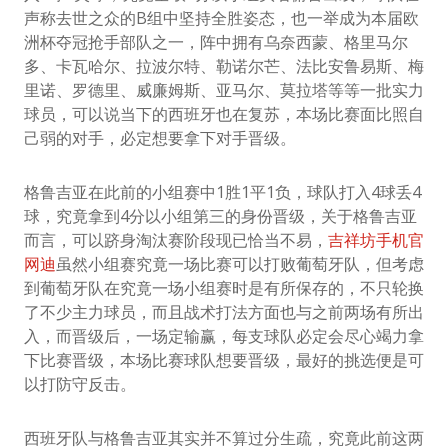
声称去世之众的B组中坚持全胜姿态，也一举成为本届欧
洲杯夺冠抢手部队之一，阵中拥有乌奈西蒙、格里马尔
多、卡瓦哈尔、拉波尔特、勒诺尔芒、法比安鲁易斯、梅
里诺、罗德里、威廉姆斯、亚马尔、莫拉塔等等一批实力
球员，可以说当下的西班牙也在复苏，本场比赛面比照自
己弱的对手，必定想要拿下对手晋级。
格鲁吉亚在此前的小组赛中1胜1平1负，球队打入4球丢4
球，究竟拿到4分以小组第三的身份晋级，关于格鲁吉亚
而言，可以跻身淘汰赛阶段现已恰当不易，
吉祥坊手机官
网迪
虽然小组赛究竟一场比赛可以打败葡萄牙队，但考虑
到葡萄牙队在究竟一场小组赛时是有所保存的，不只轮换
了不少主力球员，而且战术打法方面也与之前两场有所出
入，而晋级后，一场定输赢，每支球队必定会尽心竭力拿
下比赛晋级，本场比赛球队想要晋级，最好的挑选便是可
以打防守反击。
西班牙队与格鲁吉亚其实并不算过分生疏，究竟此前这两