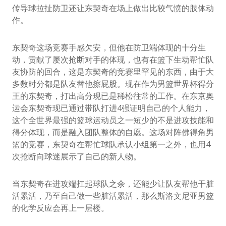
传导球拉扯防卫还让东契奇在场上做出比较气愤的肢体动
作。
东契奇这场竞赛手感欠安，但他在防卫端体现的十分生
动，贡献了屡次抢断对手的体现，也有在篮下生动帮忙队
友协防的回合，这是东契奇的竞赛里罕见的东西，由于大
多数时分都是队友替他擦屁股。现在作为男篮世界杯得分
王的东契奇，打出高分现已是稀松往常的工作。在东京奥
运会东契奇现已通过带队打进4强证明自己的个人能力，
这个全世界最强的篮球运动员之一短少的不是进攻技能和
得分体现，而是融入团队整体的自愿。这场对阵佛得角男
篮的竞赛，东契奇在帮忙球队承认小组第一之外，也用4
次抢断向球迷展示了自己的新人物。
当东契奇在进攻端扛起球队之余，还能少让队友帮他干脏
活累活，乃至自己做一些脏活累活，那么斯洛文尼亚男篮
的化学反应会再上一层楼。